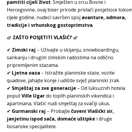
pamtiti cijeli život
. Smješten u srcu Bosne i
Hercegovine, ovaj biser prirode privlači posjetioce toko
cijele godine, nudeći savršen spoj
avanture, odmora,
tradicije i vrhunskog gostoprimstva
.
🌿
ZAŠTO POSJETITI VLAŠIĆ?
🌿
✔
Zimski raj
– Uživajte u skijanju, snowboardingu,
sankanju i drugim zimskim radostima na odlično
pripremljenim stazama.
✔
Ljetna oaza
– Istražite planinske staze, vozite
quadove, jahajte konje i udišite svjež planinski zrak.
✔
Smještaj za sve generacije
– Od luksuznih hotela
poput
Ville Ugar
do toplih planinskih vikendica i
apartmana, Vlašić nudi smještaj za svačiji ukus.
✔
Gurmanski raj
– Probajte
čuveni Vlašićki sir,
janjetinu ispod sača, domaće uštipke
i druge
bosanske specijalitete.