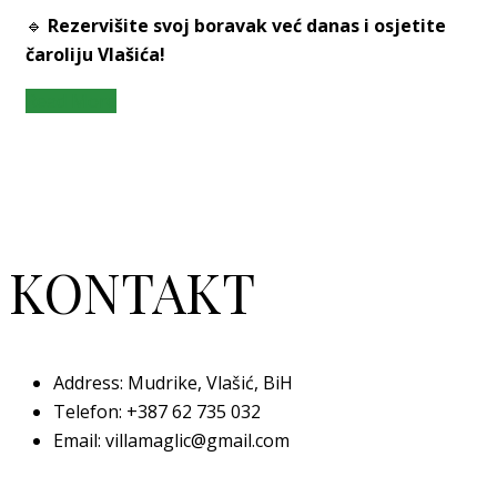
🔹
Rezervišite svoj boravak već danas i osjetite
čaroliju Vlašića!
Read More
KONTAKT
Address: Mudrike, Vlašić, BiH
Telefon:
+387 62 735 032
Email: villamaglic@gmail.com