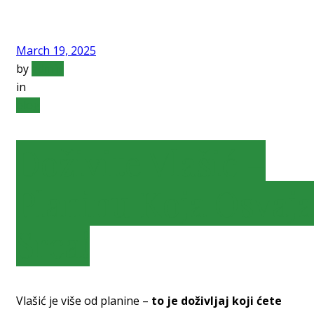
March 19, 2025
by
admin
in
blog
Doživite Vlašić –
Planinu Koja Osvaja
Srca!
Vlašić je više od planine –
to je doživljaj koji ćete