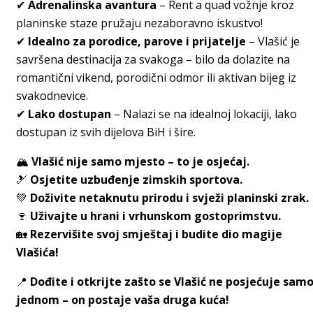
✔
Adrenalinska avantura
– Rent a quad vožnje kroz
planinske staze pružaju nezaboravno iskustvo!
✔
Idealno za porodice, parove i prijatelje
– Vlašić je
savršena destinacija za svakoga – bilo da dolazite na
romantični vikend, porodični odmor ili aktivan bijeg iz
svakodnevice.
✔
Lako dostupan
– Nalazi se na idealnoj lokaciji, lako
dostupan iz svih dijelova BiH i šire.
🏔
Vlašić nije samo mjesto – to je osjećaj.
🎿
Osjetite uzbuđenje zimskih sportova.
💚
Doživite netaknutu prirodu i svježi planinski zrak.
🍷
Uživajte u hrani i vrhunskom gostoprimstvu.
🏡
Rezervišite svoj smještaj i budite dio magije
Vlašića!
📍
Dođite i otkrijte zašto se Vlašić ne posjećuje sam
jednom – on postaje vaša druga kuća!