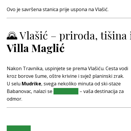
Ovo je savršena stanica prije uspona na Vlašić.
🌄 Vlašić – priroda, tišina 
Villa Maglić
Nakon Travnika, uspinjete se prema Vlašiću. Cesta vodi
kroz borove šume, oštre krivine i svjež planinski zrak.
U selu
Mudrike
, svega nekoliko minuta od ski-staze
Babanovac, nalazi se
Villa Maglić
– vaša destinacija za
odmor.
Read More