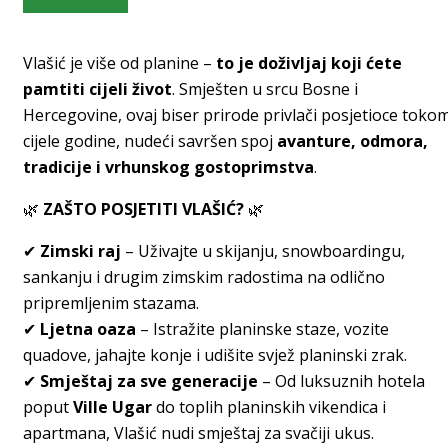
Vlašić je više od planine –
to je doživljaj koji ćete
pamtiti cijeli život
. Smješten u srcu Bosne i
Hercegovine, ovaj biser prirode privlači posjetioce toko
cijele godine, nudeći savršen spoj
avanture, odmora,
tradicije i vrhunskog gostoprimstva
.
🌿
ZAŠTO POSJETITI VLAŠIĆ?
🌿
✔
Zimski raj
– Uživajte u skijanju, snowboardingu,
sankanju i drugim zimskim radostima na odlično
pripremljenim stazama.
✔
Ljetna oaza
– Istražite planinske staze, vozite
quadove, jahajte konje i udišite svjež planinski zrak.
✔
Smještaj za sve generacije
– Od luksuznih hotela
poput
Ville Ugar
do toplih planinskih vikendica i
apartmana, Vlašić nudi smještaj za svačiji ukus.