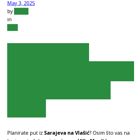
May 3, 2025
by
admin
in
blog
Putovanje iz
Sarajeva do Vlašića
– šta sve vidjeti
usput
Planirate put iz
Sarajeva na Vlašić
? Osim što vas na