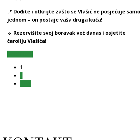
📍
Dođite i otkrijte zašto se Vlašić ne posjećuje sam
jednom – on postaje vaša druga kuća!
🔹
Rezervišite svoj boravak već danas i osjetite
čaroliju Vlašića!
Read More
1
2
Next