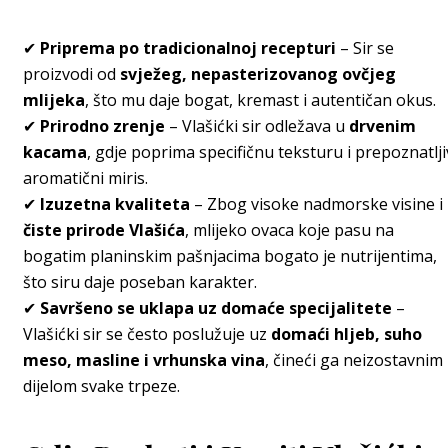
✔
Priprema po tradicionalnoj recepturi
– Sir se
proizvodi od
svježeg, nepasterizovanog ovčjeg
mlijeka
, što mu daje bogat, kremast i autentičan okus.
✔
Prirodno zrenje
– Vlašićki sir odležava u
drvenim
kacama
, gdje poprima specifičnu teksturu i prepoznatlji
aromatični miris.
✔
Izuzetna kvaliteta
– Zbog visoke nadmorske visine i
čiste prirode Vlašića
, mlijeko ovaca koje pasu na
bogatim planinskim pašnjacima bogato je nutrijentima,
što siru daje poseban karakter.
✔
Savršeno se uklapa uz domaće specijalitete
–
Vlašićki sir se često poslužuje uz
domaći hljeb, suho
meso, masline i vrhunska vina
, čineći ga neizostavnim
dijelom svake trpeze.