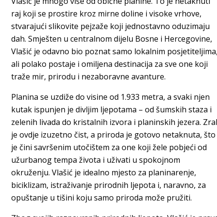
Vlašić je mnogo više od obične planine. To je netaknuti
raj koji se prostire kroz mirne doline i visoke vrhove,
stvarajući slikovite pejzaže koji jednostavno oduzimaju
dah. Smješten u centralnom dijelu Bosne i Hercegovine,
Vlašić je odavno bio poznat samo lokalnim posjetiteljima
ali polako postaje i omiljena destinacija za sve one koji
traže mir, prirodu i nezaboravne avanture.
Planina se uzdiže do visine od 1.933 metra, a svaki njen
kutak ispunjen je divljim ljepotama – od šumskih staza i
zelenih livada do kristalnih izvora i planinskih jezera. Zra
je ovdje izuzetno čist, a priroda je gotovo netaknuta, što
je čini savršenim utočištem za one koji žele pobjeći od
užurbanog tempa života i uživati u spokojnom
okruženju. Vlašić je idealno mjesto za planinarenje,
biciklizam, istraživanje prirodnih ljepota i, naravno, za
opuštanje u tišini koju samo priroda može pružiti.