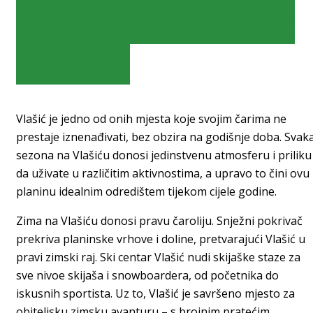
Vlašić je Raj za Sve
Sezone!
Vlašić je jedno od onih mjesta koje svojim čarima ne
prestaje iznenađivati, bez obzira na godišnje doba. Svak
sezona na Vlašiću donosi jedinstvenu atmosferu i priliku
da uživate u različitim aktivnostima, a upravo to čini ovu
planinu idealnim odredištem tijekom cijele godine.
Zima na Vlašiću donosi pravu čaroliju. Snježni pokrivač
prekriva planinske vrhove i doline, pretvarajući Vlašić u
pravi zimski raj. Ski centar Vlašić nudi skijaške staze za
sve nivoe skijaša i snowboardera, od početnika do
iskusnih sportista. Uz to, Vlašić je savršeno mjesto za
obiteljsku zimsku avanturu – s brojnim pratećim