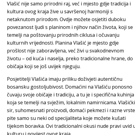
Vlašić nije samo prirodni raj, već i mjesto gdje tradicija i
kultura ovog kraja žive u savršenoj harmoniji s
netaknutom prirodom. Ovdje možete osjetiti duboku
povezanost ljudi s planinom i njihov način života, koji se
temelji na poštovanju prirodnih ciklusa i očuvanju
kulturnih vrijednosti. Planina Vlašić je mjesto gdje
prošlost nije zaboravljena, već živi u svakodnevnom
životu – od kuća i naselja, preko tradicionalne hrane, do
običaja koji se još uvijek njeguju.
Posjetitelji Vlašića imaju priliku doživjeti autentičnu
bosansku gostoljubivost. Domaćini na Vlašiću ponosno
čuvaju svoje običaje i tradiciju, a tu je i specifična kuhinja
koja se temelji na svježim, lokalnim namirnicama. Vlašićki
sir, suhomesnati proizvodi, domaći pekmezi i razne vrste
pite samo su neki od specijaliteta koje možete kušati
tijekom boravka. Ovi tradicionalni okusi nude pravi uvid 
kulturu i povijest ovog kraja.