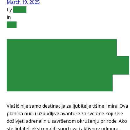
March 19, 2025
by
admin
in
blog
Planina Avanture:
Adrenalin, Priroda i
Užitak na Vlašiću
Vlašić nije samo destinacija za ljubitelje tišine i mira. Ova
planina nudi i uzbudljive avanture za sve one koji žele
doživjeti adrenalin u savršenom okruženju prirode. Ako
ste ljubitelj ekstremnih sportova i aktivnog odmora,