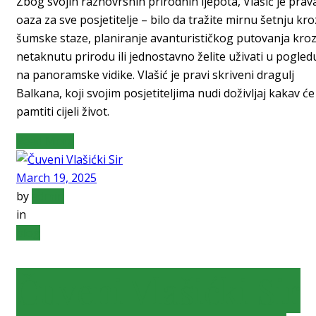
Zbog svojih raznovrsnih prirodnih ljepota, Vlašić je prav
oaza za sve posjetitelje – bilo da tražite mirnu šetnju kro
šumske staze, planiranje avanturističkog putovanja kro
netaknutu prirodu ili jednostavno želite uživati u pogled
na panoramske vidike. Vlašić je pravi skriveni dragulj
Balkana, koji svojim posjetiteljima nudi doživljaj kakav će
pamtiti cijeli život.
Read More
March 19, 2025
by
admin
in
blog
Čuveni Vlašićki Sir