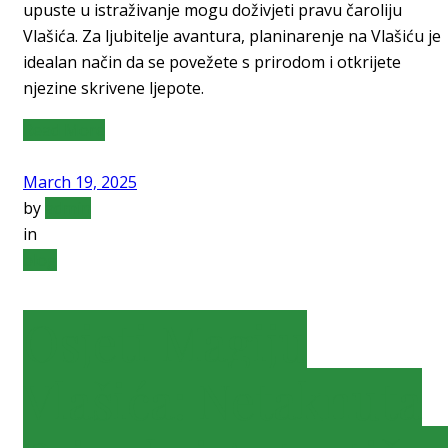
upuste u istraživanje mogu doživjeti pravu čaroliju
Vlašića. Za ljubitelje avantura, planinarenje na Vlašiću je
idealan način da se povežete s prirodom i otkrijete
njezine skrivene ljepote.
Read More
March 19, 2025
by
admin
in
blog
Osjeti Magiju
Vlašića: Netaknuta