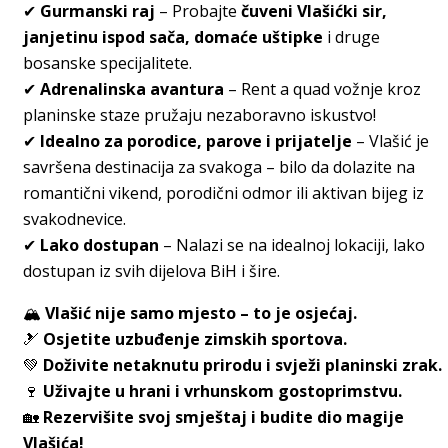
✔
Gurmanski raj
– Probajte
čuveni Vlašićki sir,
janjetinu ispod sača, domaće uštipke
i druge
bosanske specijalitete.
✔
Adrenalinska avantura
– Rent a quad vožnje kroz
planinske staze pružaju nezaboravno iskustvo!
✔
Idealno za porodice, parove i prijatelje
– Vlašić je
savršena destinacija za svakoga – bilo da dolazite na
romantični vikend, porodični odmor ili aktivan bijeg iz
svakodnevice.
✔
Lako dostupan
– Nalazi se na idealnoj lokaciji, lako
dostupan iz svih dijelova BiH i šire.
🏔
Vlašić nije samo mjesto – to je osjećaj.
🎿
Osjetite uzbuđenje zimskih sportova.
💚
Doživite netaknutu prirodu i svježi planinski zrak.
🍷
Uživajte u hrani i vrhunskom gostoprimstvu.
🏡
Rezervišite svoj smještaj i budite dio magije
Vlašića!