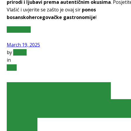
prirodi i ljubavi prema autentičnim okusima
. Posjetit
Vlašić i uvjerite se zašto je ovaj sir
ponos
bosanskohercegovačke gastronomije
!
Read More
March 19, 2025
by
admin
in
blog
Doživite Vlašić –
Planinu Koja Osvaja
Srca!