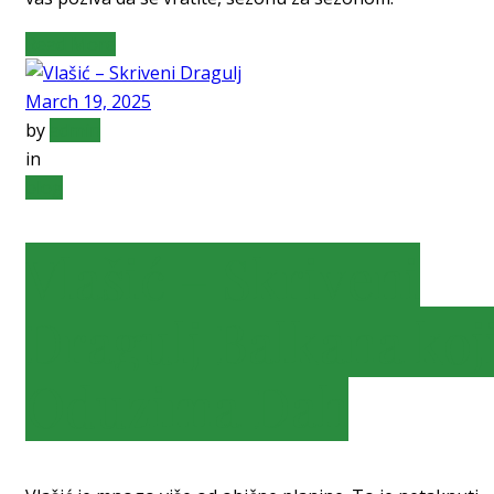
Read More
March 19, 2025
by
admin
in
blog
Vlašić – Skriveni
Dragulj Balkana koj
Oduzima Dah