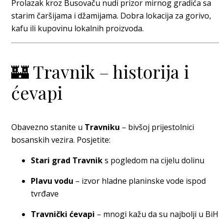
Prolazak kroz Busovaču nudi prizor mirnog gradića sa
starim čaršijama i džamijama. Dobra lokacija za gorivo,
kafu ili kupovinu lokalnih proizvoda.
🏰 Travnik – historija i
ćevapi
Obavezno stanite u
Travniku
– bivšoj prijestolnici
bosanskih vezira. Posjetite:
Stari grad Travnik
s pogledom na cijelu dolinu
Plavu vodu
– izvor hladne planinske vode ispod
tvrđave
Travnički ćevapi
– mnogi kažu da su najbolji u BiH