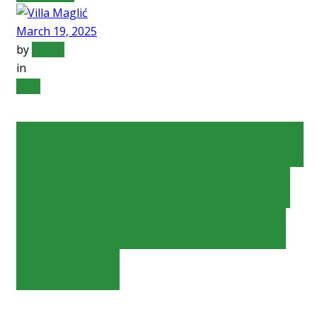
March 19, 2025
by
admin
in
blog
Vlašić: Mjesto Gdje
Priroda i Tradicija
Žive u Savršenom
Skladu