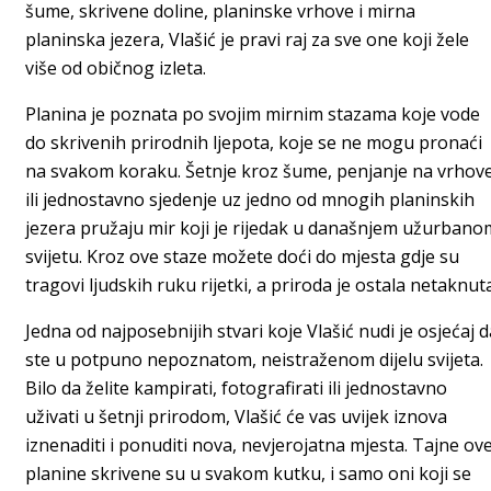
šume, skrivene doline, planinske vrhove i mirna
planinska jezera, Vlašić je pravi raj za sve one koji žele
više od običnog izleta.
Planina je poznata po svojim mirnim stazama koje vode
do skrivenih prirodnih ljepota, koje se ne mogu pronaći
na svakom koraku. Šetnje kroz šume, penjanje na vrhove
ili jednostavno sjedenje uz jedno od mnogih planinskih
jezera pružaju mir koji je rijedak u današnjem užurbano
svijetu. Kroz ove staze možete doći do mjesta gdje su
tragovi ljudskih ruku rijetki, a priroda je ostala netaknuta
Jedna od najposebnijih stvari koje Vlašić nudi je osjećaj d
ste u potpuno nepoznatom, neistraženom dijelu svijeta.
Bilo da želite kampirati, fotografirati ili jednostavno
uživati u šetnji prirodom, Vlašić će vas uvijek iznova
iznenaditi i ponuditi nova, nevjerojatna mjesta. Tajne ov
planine skrivene su u svakom kutku, i samo oni koji se