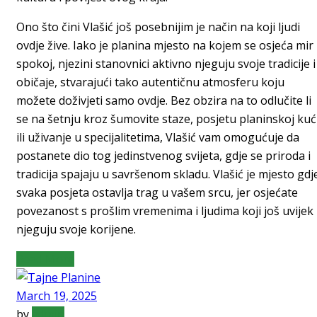
Ono što čini Vlašić još posebnijim je način na koji ljudi
ovdje žive. Iako je planina mjesto na kojem se osjeća mir 
spokoj, njezini stanovnici aktivno njeguju svoje tradicije i
običaje, stvarajući tako autentičnu atmosferu koju
možete doživjeti samo ovdje. Bez obzira na to odlučite li
se na šetnju kroz šumovite staze, posjetu planinskoj kuć
ili uživanje u specijalitetima, Vlašić vam omogućuje da
postanete dio tog jedinstvenog svijeta, gdje se priroda i
tradicija spajaju u savršenom skladu. Vlašić je mjesto gdj
svaka posjeta ostavlja trag u vašem srcu, jer osjećate
povezanost s prošlim vremenima i ljudima koji još uvijek
njeguju svoje korijene.
Read More
March 19, 2025
by
admin