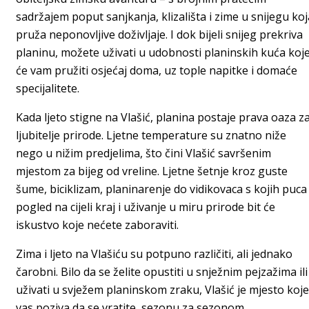
sadržajem poput sanjkanja, klizališta i zime u snijegu koj
pruža neponovljive doživljaje. I dok bijeli snijeg prekriva
planinu, možete uživati u udobnosti planinskih kuća koj
će vam pružiti osjećaj doma, uz tople napitke i domaće
specijalitete.
Kada ljeto stigne na Vlašić, planina postaje prava oaza z
ljubitelje prirode. Ljetne temperature su znatno niže
nego u nižim predjelima, što čini Vlašić savršenim
mjestom za bijeg od vreline. Ljetne šetnje kroz guste
šume, biciklizam, planinarenje do vidikovaca s kojih puca
pogled na cijeli kraj i uživanje u miru prirode bit će
iskustvo koje nećete zaboraviti.
Zima i ljeto na Vlašiću su potpuno različiti, ali jednako
čarobni. Bilo da se želite opustiti u snježnim pejzažima ili
uživati u svježem planinskom zraku, Vlašić je mjesto koje
vas poziva da se vratite, sezonu za sezonom.