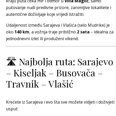
kraju puta čeka mir i odmor u
Villa Maglić
, samo
putovanje nudi predivne prizore, zanimljive lokalitete i
autentične doživljaje koje vrijedi istražiti.
Udaljenost između Sarajeva i Vlašića (selo Mudrike) je
oko
140 km
, a vožnja traje približno
2 sata
– idealna za
jednodnevni izlet ili produženi vikend.
🛣️ Najbolja ruta: Sarajevo
– Kiseljak – Busovača –
Travnik – Vlašić
Krećete iz Sarajeva i evo šta sve možete vidjeti i doživjeti
usput: