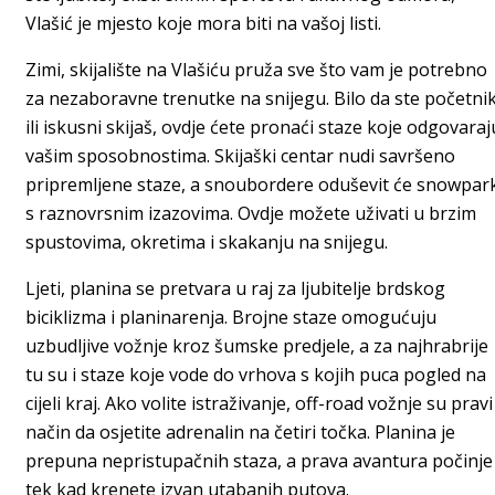
Vlašić je mjesto koje mora biti na vašoj listi.
Zimi, skijalište na Vlašiću pruža sve što vam je potrebno
za nezaboravne trenutke na snijegu. Bilo da ste početni
ili iskusni skijaš, ovdje ćete pronaći staze koje odgovaraj
vašim sposobnostima. Skijaški centar nudi savršeno
pripremljene staze, a snoubordere oduševit će snowpar
s raznovrsnim izazovima. Ovdje možete uživati u brzim
spustovima, okretima i skakanju na snijegu.
Ljeti, planina se pretvara u raj za ljubitelje brdskog
biciklizma i planinarenja. Brojne staze omogućuju
uzbudljive vožnje kroz šumske predjele, a za najhrabrije
tu su i staze koje vode do vrhova s kojih puca pogled na
cijeli kraj. Ako volite istraživanje, off-road vožnje su pravi
način da osjetite adrenalin na četiri točka. Planina je
prepuna nepristupačnih staza, a prava avantura počinje
tek kad krenete izvan utabanih putova.